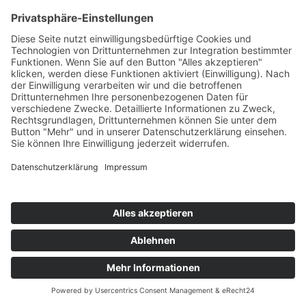
Bereich erweitern
Moderne elektrische Antriebe bestehen
nicht nur aus Motor und Last. Die Regelung
entscheidet wesentlich darüber, wie gut das
System den physikalisch möglichen Bereich
nutzt.
Bei Schrittmotoren beeinflussen
Stromregelung, Chopperfrequenz,
Microstepping, Rampenprofile,
Beschleunigungswerte und gegebenenfalls
Closed Loop Funktionen das reale Verhalten
massiv. Zwei äußerlich ähnliche Motoren