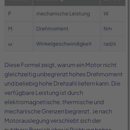
P
mechanische Leistung
W
M
Drehmoment
Nm
ω
Winkelgeschwindigkeit
rad/s
Diese Formel zeigt, warum ein Motor nicht
gleichzeitig unbegrenzt hohes Drehmoment
und beliebig hohe Drehzahl liefern kann. Die
verfügbare Leistung ist durch
elektromagnetische, thermische und
mechanische Grenzen begrenzt. Je nach
Motorauslegung verschiebt sich der
nutzbare Bereich eher in Richtung hohes