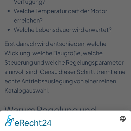
Verfügung?
Welche Temperatur darf der Motor
erreichen?
Welche Lebensdauer wird erwartet?
Erst danach wird entschieden, welche
Wicklung, welche Baugröße, welche
Steuerung und welche Regelungsparameter
sinnvoll sind. Genau dieser Schritt trennt eine
echte Antriebsauslegung von einer reinen
Katalogauswahl.
Warum Regelung und
Software den nutzbaren