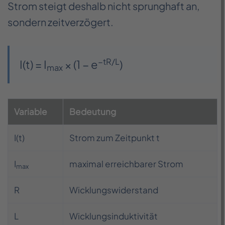
Strom steigt deshalb nicht sprunghaft an,
sondern zeitverzögert.
−tR/L
I(t) = I
× (1 − e
)
max
Variable
Bedeutung
I(t)
Strom zum Zeitpunkt t
I
maximal erreichbarer Strom
max
R
Wicklungswiderstand
L
Wicklungsinduktivität