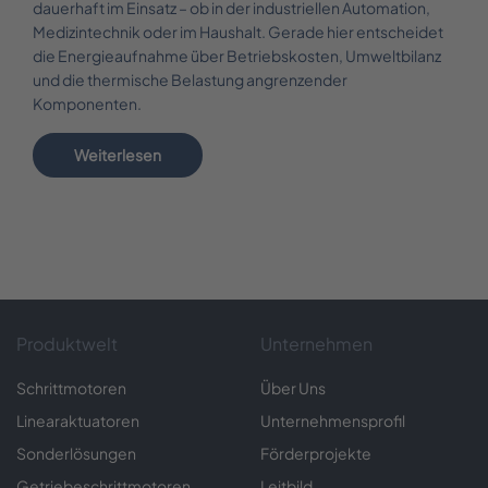
dauerhaft im Einsatz – ob in der industriellen Automation,
Medizintechnik oder im Haushalt. Gerade hier entscheidet
die Energieaufnahme über Betriebskosten, Umweltbilanz
und die thermische Belastung angrenzender
Komponenten.
Weiterlesen
Produktwelt
Unternehmen
Schrittmotoren
Über Uns
Linearaktuatoren
Unternehmensprofil
Sonderlösungen
Förderprojekte
Getriebeschrittmotoren
Leitbild