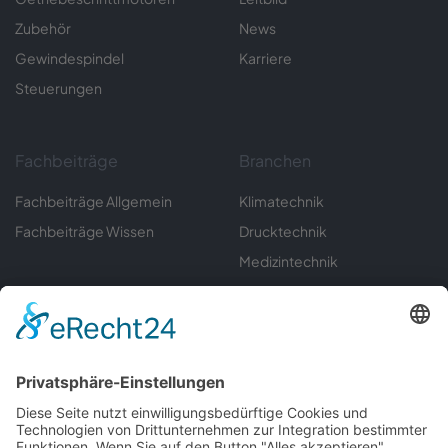
Zubehör
News
Gewindespindel
Karriere
Steuerungen
Fachbeiträge
Branchen
Fachbeiträge Allgemein
Klimatechnik
Fachbeiträge Wissen
Drucktechnik
Medizintechnik
Sondermaschinenbau
Umwelttechnik
Automatisierungstechnik
Labortechnik
Gerätebau