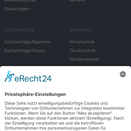
Steuerungen
Fachbeiträge
Branchen
Fachbeiträge Allgemein
Klimatechnik
Fachbeiträge Wissen
Drucktechnik
Medizintechnik
Sondermaschinenbau
Umwelttechnik
Automatisierungstechnik
Labortechnik
Gerätebau
Informationen
Servicecenter