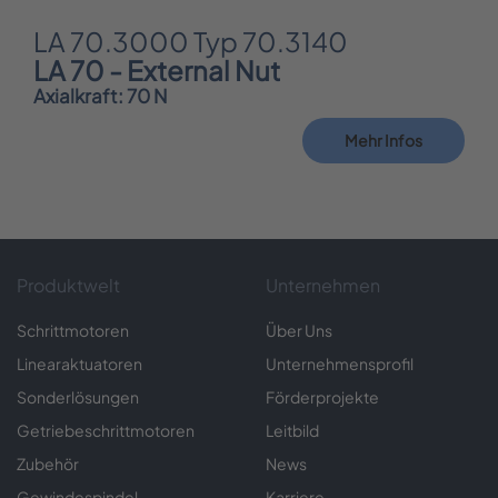
LA 70.3000 Typ 70.3140
LA 70 - External Nut
Axialkraft: 70 N
Mehr Infos
Produktwelt
Unternehmen
Schrittmotoren
Über Uns
Linearaktuatoren
Unternehmensprofil
Sonderlösungen
Förderprojekte
Getriebeschrittmotoren
Leitbild
Zubehör
News
Gewindespindel
Karriere