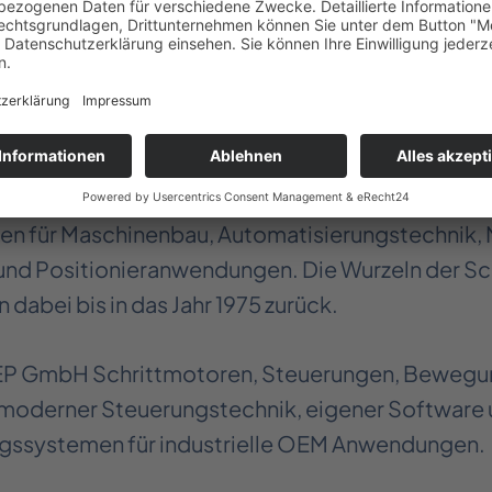
odukte, sondern kundenspezifische Schrittmoto
 Systeme für industrielle Anwendungen mit hohen
1991 entwickelt und fertigt die MICROSTEP GmbH
steme präzise Positionierantriebe, mechatro
n für Maschinenbau, Automatisierungstechnik, 
 und Positionieranwendungen. Die Wurzeln der S
abei bis in das Jahr 1975 zurück.
P GmbH Schrittmotoren, Steuerungen, Bewegun
moderner Steuerungstechnik, eigener Software 
ssystemen für industrielle OEM Anwendungen.