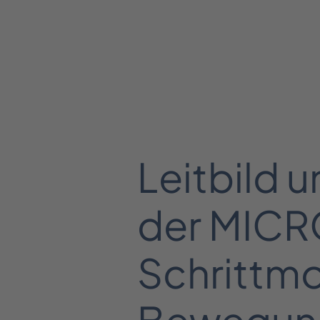
Leitbild 
der MIC
Schrittmo
Bewegun