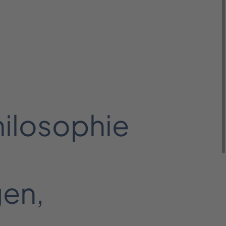
hilosophie
gen,