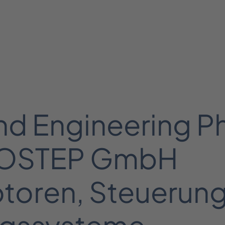
und Engineering P
ROSTEP GmbH
toren, Steuerun
gssysteme