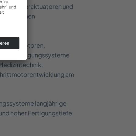
ren, Linearaktuatoren und
 technischen
 Schrittmotoren,
nische Bewegungssysteme
Medizintechnik,
chrittmotorentwicklung am
gssysteme langjährige
und hoher Fertigungstiefe