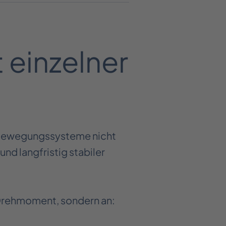
einzelner
 Bewegungssysteme nicht
nd langfristig stabiler
 Drehmoment, sondern an: