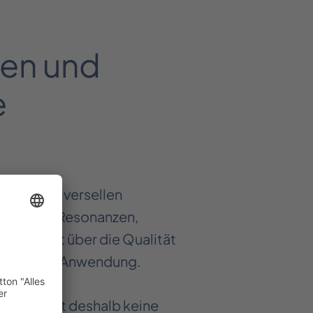
ren und
e
n oder universellen
stungen, Resonanzen,
atenblatt über die Qualität
und realer Anwendung.
twickelt deshalb keine