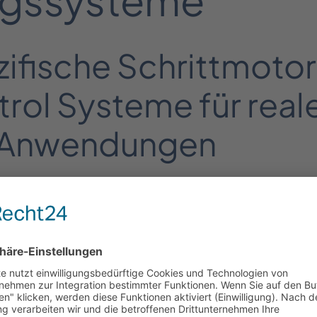
ifische Schrittmoto
rol Systeme für real
le Anwendungen
gsaufgaben lassen sich nicht mit Standardmotore
rade bei begrenztem Bauraum, thermischen Bela
ewegungsprofilen entscheidet nicht allein das D
 Zusammenspiel aus Mechanik, Motor, Steuerung 
ttmotoren, Steuerungen, Bewegungssysteme en