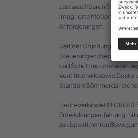
austauschbaren Standardpr
integrierte Motion Control
Anforderungen.
Seit der Gründung im Jahr 
Steuerungen, Bewegungssy
und Schrittmotorsteuerunge
Ventiltechnik sowie Dosier
Standort Sömmerda reichen d
Heute verbindet MICROSTE
Entwicklungserfahrung mit 
zu abgestimmten Bewegung