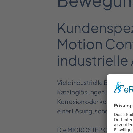
Kundenspez
Motion Cont
industriel
Viele industrielle Bewegun
Kataloglösungen lösen. Ge
Korrosion oder komplexen B
einer Lösung, sondern das
Die MICROSTEP GmbH Schri