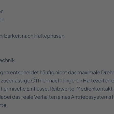
en
en
hrbarkeit nach Haltephasen
echnik
gen entscheidet häufig nicht das maximale Dre
 zuverlässige Öffnen nach längeren Haltezeiten 
ermische Einflüsse, Reibwerte, Medienkontakt
ei das reale Verhalten eines Antriebssystems hä
rte.