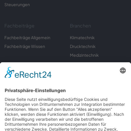
Steuerungen
Fachbeiträge
Branchen
Fachbeiträge Allgemein
Klimatechnik
Fachbeiträge Wissen
Drucktechnik
Medizintechnik
Sondermaschinenbau
Umwelttechnik
Automatisierungstechnik
Labortechnik
Gerätebau
Informationen
Servicecenter