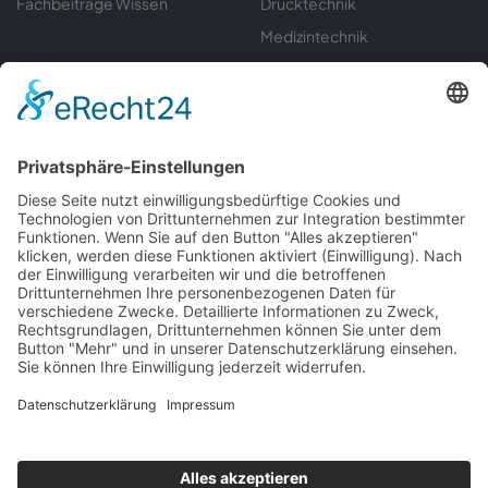
Fachbeiträge Wissen
Drucktechnik
Medizintechnik
Sondermaschinenbau
Umwelttechnik
Automatisierungstechnik
Labortechnik
Gerätebau
Informationen
Servicecenter
Downloads
Kontakt