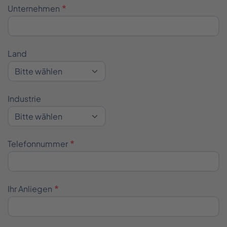
Unternehmen
_____
_______
Land
________
Industrie
Telefonnummer
Ihr Anliegen