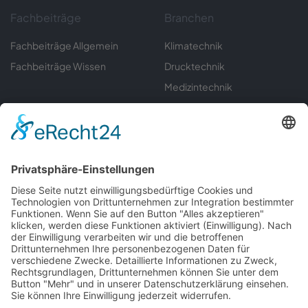
Fachbeiträge
Branchen
Fachbeiträge Allgemein
Klimatechnik
Fachbeiträge Wissen
Drucktechnik
Medizintechnik
Sondermaschinenbau
Umwelttechnik
Automatisierungstechnik
Labortechnik
Gerätebau
Informationen
Servicecenter
Downloads
Kontakt