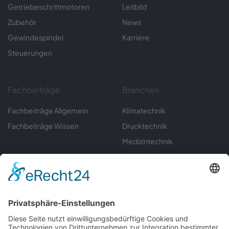
Getriebeschrittmotoren
Leitbild
Zubehör
News
Gewindespindel
Karriere
Steuerungen
Fachbeiträge
Branchen
Fachbeiträge Allgemein
Klimatechnik
Fachbeiträge Wissen
Drucktechnik
Medizintechnik
Sondermaschinenbau
Umwelttechnik
Automatisierungstechnik
Labortechnik
Gerätebau