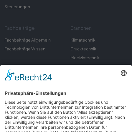
Steuerungen
Fachbeiträge
Branchen
Fachbeiträge Allgemein
Klimatechnik
Fachbeiträge Wissen
Drucktechnik
Medizintechnik
Sondermaschinenbau
Umwelttechnik
Automatisierungstechnik
Labortechnik
Gerätebau
Informationen
Servicecenter