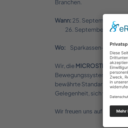
Branchen.
Wann:
25. September 2024 |
26. September 2024 | 9:3
Wo:
Sparkassen-Arena | Ke
Wir, die
MICROSTEP GmbH
Bewegungssysteme und mod
bewährte Standards, unsere
Gelegenheit, sich vor Ort m
Wir freuen uns auf Sie!