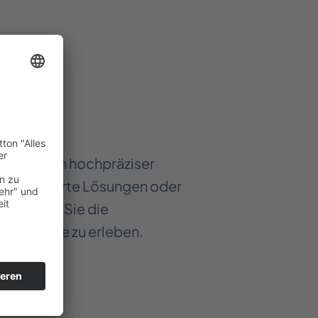
 im Bereich hochpräziser
schneiderte Lösungen oder
. Nutzen Sie die
dukte live zu erleben.