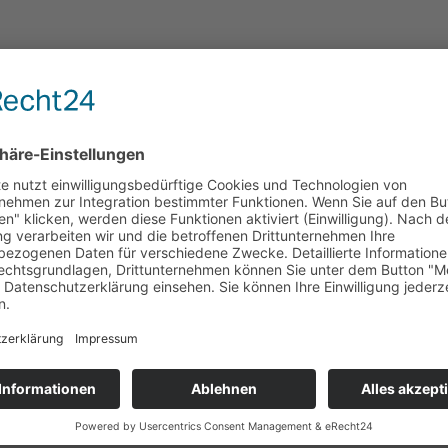
 9:30 - 17:00 Uhr
0 - 17:00 Uhr
ßlerstraße 28 | 07745 Jena
, freuen uns, Ihnen unsere neuesten Innovationen
erner Antriebstechnik vorzustellen. Ob maßge
 Produkte unterstützen Ihre Automationsprojekte
it unseren Experten auszutauschen und unsere Pro