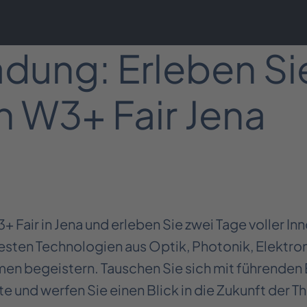
dung: Erleben Si
n W3+ Fair Jena
 Fair in Jena und erleben Sie zwei Tage voller In
uesten Technologien aus Optik, Photonik, Elektro
n begeistern. Tauschen Sie sich mit führenden 
 und werfen Sie einen Blick in die Zukunft der T