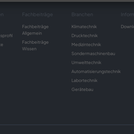
en
Fachbeiträge
Branchen
Infor
Fachbeiträge
Klimatechnik
Downl
Allgemein
profil
Drucktechnik
Fachbeiträge
te
Medizintechnik
Wissen
Sondermaschinenbau
Umwelttechnik
Automatisierungstechnik
Labortechnik
Gerätebau