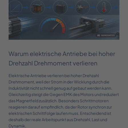
Warum elektrische Antriebe bei hoher
Drehzahl Drehmoment verlieren
Elektrische Antriebe verlieren bei hoher Drehzahl
Drehmoment, weil der Strom in der Wicklung durch die
Induktivität nicht schnell genug aufgebaut werden kann.
Gleichzeitig steigt die Gegen EMK des Motors und reduziert
das Magnetfeld zusätzlich. Besonders Schrittmotoren
reagieren darauf empfindlich, da der Rotor synchron zur
elektrischen Schrittfolge laufen muss. Entscheidend ist
deshalb der reale Arbeitspunkt aus Drehzahl, Last und
Dynamik.