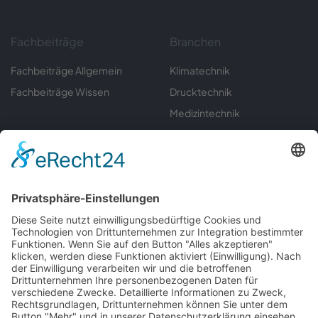
Fachbeiträge
Branchen
Fachbeiträge Allgemein
Klimatechnik
Fachbeiträge Wissen
Drucktechnik
Medizintechnik
Sondermaschinenbau
Umwelttechnik
Automatisierungstechnik
Labortechnik
Gerätebau
Informationen
Servicecenter
Downloads
Kontakt