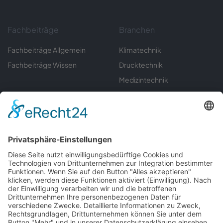
Fachbeiträge
Branchen
Fachbeiträge Allgemein
Klimatechnik
Fachbeiträge Wissen
Drucktechnik
Medizintechnik
Sondermaschinenbau
Umwelttechnik
Automatisierungstechnik
Labortechnik
Gerätebau
Informationen
Servicecenter
Downloads
Kontakt